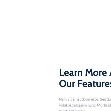
Learn More
Our Feature
Nam sit amet dolor eros. Sed dui
volutpat aliquam nunc. Morbi e
hendrerit turpis.